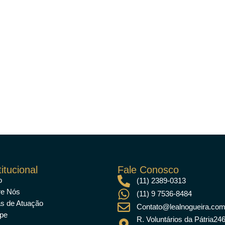
titucional
Fale Conosco
o
(11) 2389-0313
re Nós
(11) 9 7536-8484
s de Atuação
Contato@lealnogueira.com
pe
R. Voluntários da Pátria246