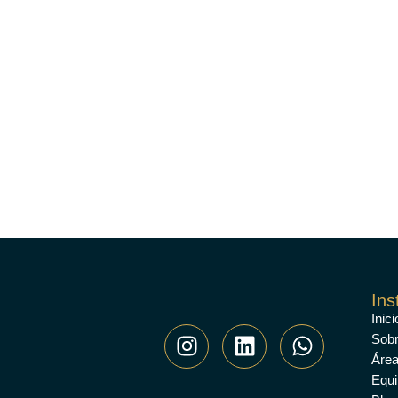
Ins
Inici
Sob
Área
Equi